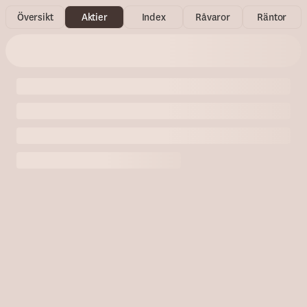
Översikt
Aktier
Index
Råvaror
Räntor